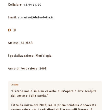
Cellulare:
3470413700
Email:
a.marino@duferdofin.it
Affisso:
AL MAR
Specializzazione:
Morfologia
Anno di Fondazione:
2008
Chi Siamo:
"L'arabo non è solo un cavallo, è un'opera d'arte scolpita
dal vento e dalla storia."
Tutto ha inizio nel 2008, ma la prima scintilla è scoccata
ancora prima, tra i padiglioni di Fieracavalli Verona. È