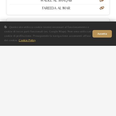
WADEE AL SHAQAB
FAREEDA AL MAR
MAYA AL MAR
Questo sito utilizza cookie tecnici necessari al funzionamento e
cookie di terze parti funzionali (es. Google Maps). Non sono utilizzati
F
Accetta
cookie di profilazione. Proseguendo la navigazione acconsenti all'uso
dei cookie.
Cookie Policy
Baio
Sito in fase di aggiornamento
2021
JYAR MEIA LUA
MALIKA SHAH EVITA
PRAETORIA DI MAR
F
Baio
2016
PSYRASIC