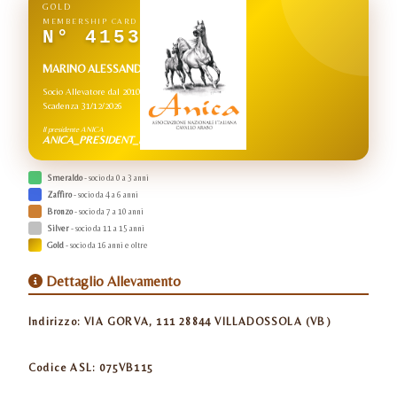
GOLD
MEMBERSHIP CARD
N° 4153
MARINO ALESSANDRO
Socio Allevatore dal 2010
Scadenza 31/12/2026
Il presidente ANICA
ANICA_PRESIDENT_NAME
Smeraldo
- socio da 0 a 3 anni
Zaffiro
- socio da 4 a 6 anni
Bronzo
- socio da 7 a 10 anni
Silver
- socio da 11 a 15 anni
Gold
- socio da 16 anni e oltre
Dettaglio Allevamento
Indirizzo:
VIA GORVA, 111 28844 VILLADOSSOLA (VB)
Codice ASL:
075VB115