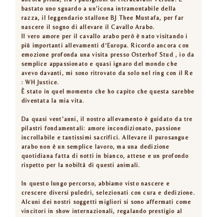
bastato uno sguardo a un'icona intramontabile della
razza, il leggendario stallone BJ Thee Mustafa, per far
nascere il sogno di allevare il Cavallo Arabo.
Il vero amore per il cavallo arabo però è nato visitando i
più importanti allevamenti d’Europa. Ricordo ancora con
emozione profonda una visita presso Osterhof Stud , io da
semplice appassionato e quasi ignaro del mondo che
avevo davanti, mi sono ritrovato da solo nel ring con il Re
: WH Justice.
È stato in quel momento che ho capito che questa sarebbe
diventata la mia vita.
Da quasi vent'anni, il nostro allevamento è guidato da tre
pilastri fondamentali: amore incondizionato, passione
incrollabile e tantissimi sacrifici. Allevare il purosangue
arabo non è un semplice lavoro, ma una dedizione
quotidiana fatta di notti in bianco, attese e un profondo
rispetto per la nobiltà di questi animali.
In questo lungo percorso, abbiamo visto nascere e
crescere diversi puledri, selezionati con cura e dedizione.
Alcuni dei nostri soggetti migliori si sono affermati come
vincitori in show internazionali, regalando prestigio al