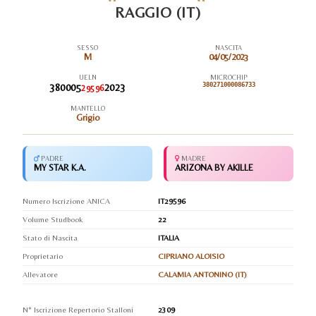
RAGGIO (IT)
SESSO
NASCITA
M
04/05/2023
UELN
MICROCHIP
380005
2023
380271000086733
29596
MANTELLO
Grigio
PADRE
MADRE
MY STAR K.A.
ARIZONA BY AKILLE
Numero Iscrizione ANICA
IT29596
Volume Studbook
22
Stato di Nascita
ITALIA
Proprietario
CIPRIANO ALOISIO
Allevatore
CALAMIA ANTONINO (IT)
N° Iscrizione Repertorio Stalloni
2309