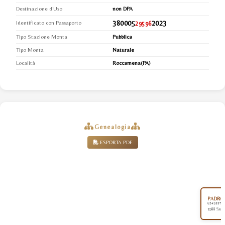
Destinazione d'Uso
non DPA
380005
2023
Identificato con Passaporto
29596
Tipo Stazione Monta
Pubblica
Tipo Monta
Naturale
Località
Roccamena(PA)
Genealogia
ESPORTA PDF
PADRON
US418979
1988 Sauro