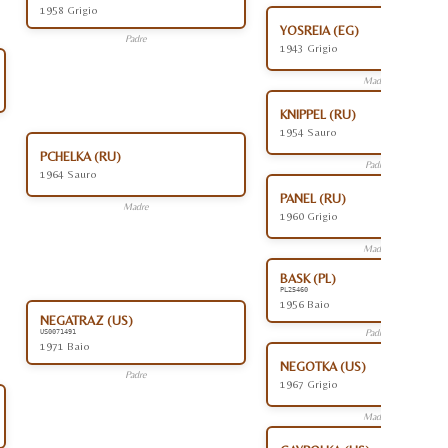
1958 Grigio
YOSREIA (EG)
Padre
1943 Grigio
Madre
KNIPPEL (RU)
1954 Sauro
PCHELKA (RU)
Padre
1964 Sauro
PANEL (RU)
Madre
1960 Grigio
Madre
BASK (PL)
PL25460
1956 Baio
NEGATRAZ (US)
Padre
US0071491
1971 Baio
NEGOTKA (US)
Padre
1967 Grigio
Madre