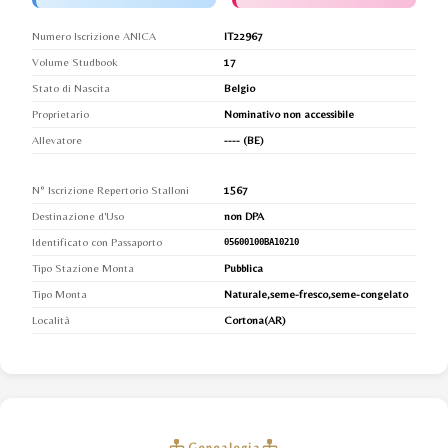
Numero Iscrizione ANICA
IT22967
Volume Studbook
17
Stato di Nascita
Belgio
Proprietario
Nominativo non accessibile
Allevatore
---- (BE)
N° Iscrizione Repertorio Stalloni
1567
Destinazione d'Uso
non DPA
Identificato con Passaporto
05600100BA10210
Tipo Stazione Monta
Pubblica
Tipo Monta
Naturale,seme-fresco,seme-congelato
Località
Cortona(AR)