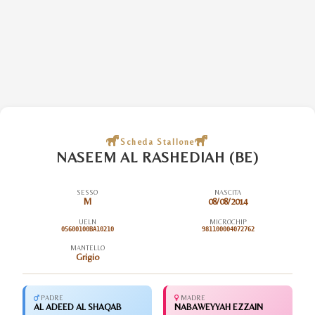
Scheda Stallone
NASEEM AL RASHEDIAH (BE)
SESSO
NASCITA
M
08/08/2014
UELN
MICROCHIP
05600100BA10210
981100004072762
MANTELLO
Grigio
PADRE
MADRE
AL ADEED AL SHAQAB
NABAWEYYAH EZZAIN