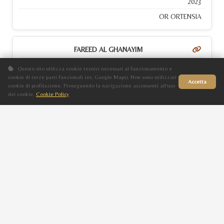
2023
OR ORTENSIA
FAREED AL GHANAYIM
M
Questo sito utilizza cookie tecnici necessari al funzionamento e
cookie di terze parti funzionali (es. Google Maps). Non sono utilizzati
Grigio
Accetta
cookie di profilazione. Proseguendo la navigazione acconsenti all'uso
2023
dei cookie.
Cookie Policy
Sito in fase di aggiornamento
MISHAALA BELLE RCA
ORA NADRAH
F
Grigio
2023
BINT SADAF EL ASIL