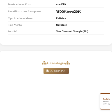
Destinazione d'Uso
non DPA
380005
2015
Identificato con Passaporto
20392
Tipo Stazione Monta
Pubblica
Tipo Monta
Naturale
Località
San Giovanni Suergiu(SU)
Genealogia
ESPORTA PDF
COMET 
PL1517
1953 Grigi