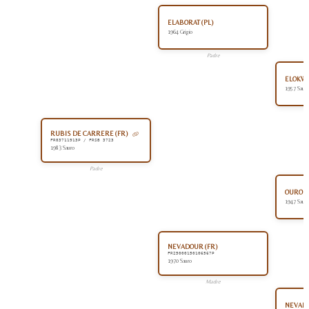
ELABORAT (PL)
1964 Grigio
Padre
ELOKWE
1957 Sauro
RUBIS DE CARRERE (FR)
FR83711913P / FRSB 3723
1983 Sauro
Padre
OUROUR
1947 Sauro
NEVADOUR (FR)
FR25000150106567P
1970 Sauro
Madre
NEVADA 