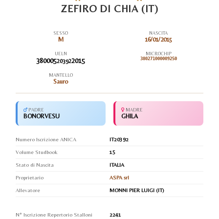
ZEFIRO DI CHIA (IT)
SESSO
NASCITA
M
16/01/2015
UELN
MICROCHIP
380005
2015
380271000009250
20392
MANTELLO
Sauro
PADRE
MADRE
BONORVESU
GHILA
Numero Iscrizione ANICA
IT20392
Volume Studbook
15
Stato di Nascita
ITALIA
Proprietario
ASPA srl
Allevatore
MONNI PIER LUIGI (IT)
N° Iscrizione Repertorio Stalloni
2241