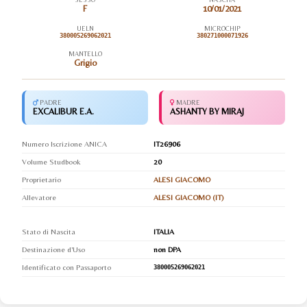
F
10/01/2021
UELN
MICROCHIP
380005269062021
380271000071926
MANTELLO
Grigio
PADRE
MADRE
EXCALIBUR E.A.
ASHANTY BY MIRAJ
Numero Iscrizione ANICA
IT26906
Volume Studbook
20
Proprietario
ALESI GIACOMO
Allevatore
ALESI GIACOMO (IT)
Stato di Nascita
ITALIA
Destinazione d'Uso
non DPA
Identificato con Passaporto
380005269062021