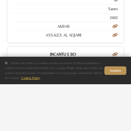
M
Sauro
2002
AKBAR
ASSALEX AL ADJANI
INCANTU E BO
M
Questo sito utilizza cookie tecnici necessari al funzionamento e
cookie di terze parti funzionali (es. Google Maps). Non sono utilizzati
Accetta
Sauro
cookie di profilazione. Proseguendo la navigazione acconsenti all'uso
dei cookie.
Cookie Policy
Sito in fase di aggiornamento
2023
GAFFAZ
BAKARA DE CHAILLAC
IO BIRBA
F