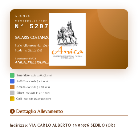
BRONZO
MEMBERSHIP CARD
N° 5207
SALARIS COSTANZO
Socio Allevatore dal 2017
Scadenza 31/12/2026
Il presidente ANICA
ANICA_PRESIDENT_NAME
Smeraldo
- socio da 0 a 3 anni
Zaffiro
- socio da 4 a 6 anni
Bronzo
- socio da 7 a 10 anni
Silver
- socio da 11 a 15 anni
Gold
- socio da 16 anni e oltre
Dettaglio Allevamento
Indirizzo:
VIA CARLO ALBERTO 49 09076 SEDILO (OR)