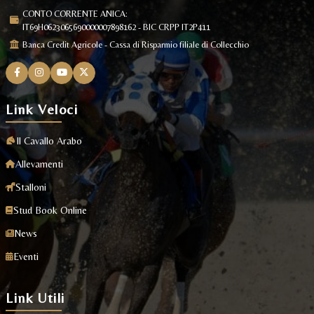
CONTO CORRENTE ANICA:
IT69H0623065690000007898162 - BIC CRPP IT2P411
Banca Credit Agricole - Cassa di Risparmio filiale di Collecchio
Link Veloci
Il Cavallo Arabo
Allevamenti
Stalloni
Stud Book Online
News
Eventi
Link Utili