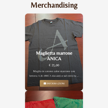
Merchandising
Maglietta marrone
ANICA
€ 25,00
Maglia in cotone color marrone con
lettera A di ANICA davanti e sul retro la …
INFORMAZIONI