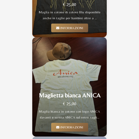
€ 25,00
Maglia in cotone di colore Blu disponibile
anche in taglie per bambini oltre a …
INFORMAZIONI
Maglietta bianca ANICA
€ 25,00
Maglia bianca in cotone con logo ANICA
davanti e scritta ANICA sul retro. tagli…
INFORMAZIONI