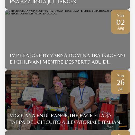
PSA AZZURRI A JULLIANGES
Sun
02
Aug
IMPERATORE BY VARNA DOMINA TRA I GIOVANI
DI CHILIVANI MENTRE L’ESPERTO ABU DI
GALLURA SI IMPONE CON UN DISTACCO... DA
COCCOLE
Sun
26
Jul
VIGOLANA ENDURANCE THE RACE E LA 4A
TAPPA DEL CIRCUITO ALLEVATORIALE ITALIANO
ENDURANCE 2026 ANICA