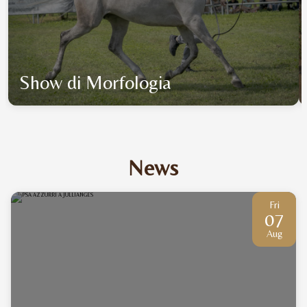
Show di Morfologia
News
Fri
07
Aug