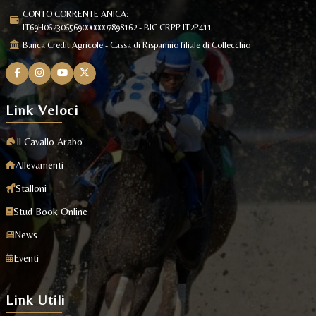
CONTO CORRENTE ANICA:
IT69H0623065690000007898162 - BIC CRPP IT2P411
Banca Credit Agricole - Cassa di Risparmio filiale di Collecchio
Link Veloci
Il Cavallo Arabo
Allevamenti
Stalloni
Stud Book Online
News
Eventi
Link Utili