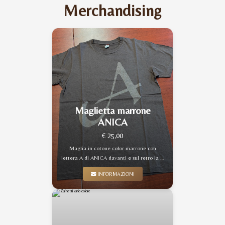
Merchandising
Maglietta marrone
ANICA
€ 25,00
Maglia in cotone color marrone con
lettera A di ANICA davanti e sul retro la …
INFORMAZIONI