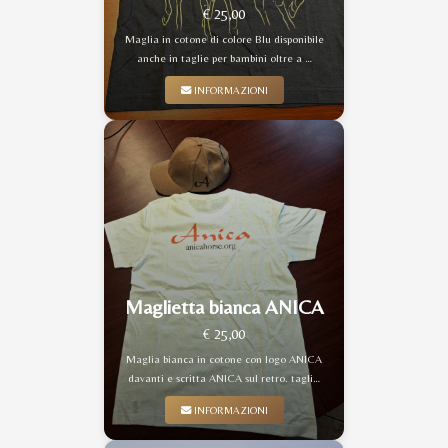
€ 25,00
Maglia in cotone di colore Blu disponibile
anche in taglie per bambini oltre a …
INFORMAZIONI
Maglietta bianca ANICA
€ 25,00
Maglia bianca in cotone con logo ANICA
davanti e scritta ANICA sul retro. tagli…
INFORMAZIONI