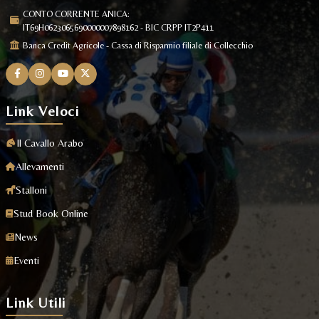
CONTO CORRENTE ANICA:
IT69H0623065690000007898162 - BIC CRPP IT2P411
Banca Credit Agricole - Cassa di Risparmio filiale di Collecchio
Link Veloci
Il Cavallo Arabo
Allevamenti
Stalloni
Stud Book Online
News
Eventi
Link Utili