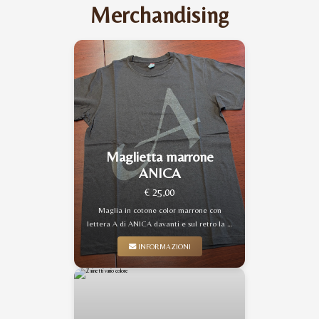
Merchandising
Maglietta marrone
ANICA
€ 25,00
Maglia in cotone color marrone con
lettera A di ANICA davanti e sul retro la …
INFORMAZIONI