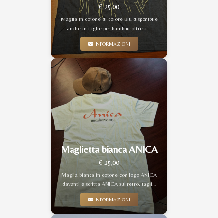
€ 25,00
Maglia in cotone di colore Blu disponibile
anche in taglie per bambini oltre a …
INFORMAZIONI
Maglietta bianca ANICA
€ 25,00
Maglia bianca in cotone con logo ANICA
davanti e scritta ANICA sul retro. tagli…
INFORMAZIONI