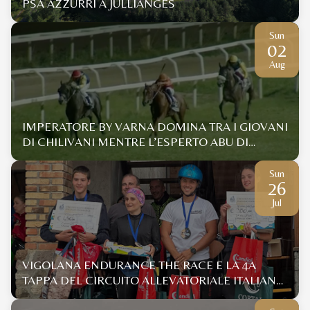
PSA AZZURRI A JULLIANGES
Sun
02
Aug
IMPERATORE BY VARNA DOMINA TRA I GIOVANI
DI CHILIVANI MENTRE L’ESPERTO ABU DI
GALLURA SI IMPONE CON UN DISTACCO... DA
COCCOLE
Sun
26
Jul
VIGOLANA ENDURANCE THE RACE E LA 4A
TAPPA DEL CIRCUITO ALLEVATORIALE ITALIANO
ENDURANCE 2026 ANICA