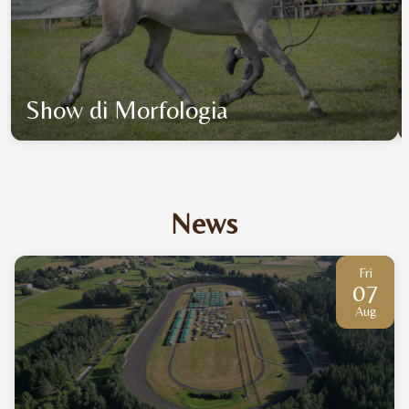
Show di Morfologia
News
Fri
07
Aug