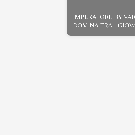
IMPERATORE BY VA
DOMINA TRA I GIOV
DI CHILIVANI MENTR
L’ESPERTO ABU DI
GALLURA SI IMPON
UN DISTACCO... DA
COCCOLE