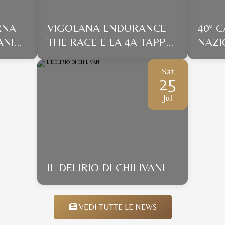
RNA
VIGOLANA ENDURANCE
40° 
ANI
THE RACE E LA 4A TAPPA
NAZI
E
DEL CIRCUITO
MOR
ALLEVATORIALE ITALIANO
Sat
25
E CON
ENDURANCE 2026 ANICA
Jul
IL DELIRIO DI CHILIVANI
VEDI TUTTE LE NEWS