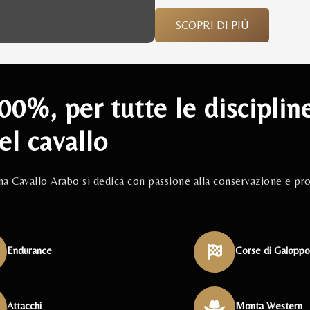
SCOPRI DI PIÙ
100%, per tutte le disciplin
el cavallo
ana Cavallo Arabo si dedica con passione alla conservazione e pr
Endurance
Corse di Galopp
Attacchi
Monta Western