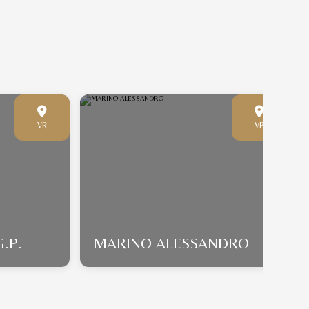
VR
VB
.P.
MARINO ALESSANDRO