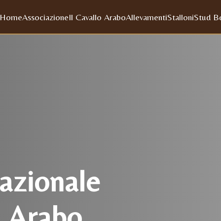
Home
Associazione
Il Cavallo Arabo
Allevamenti
Stalloni
Stud B
azionale
o Arabo