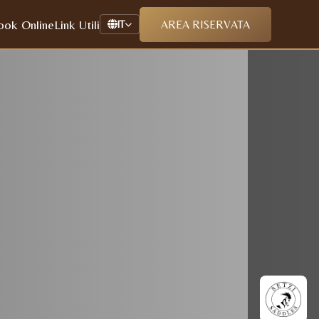
ook Online
Link Utili
AREA RISERVATA
IT