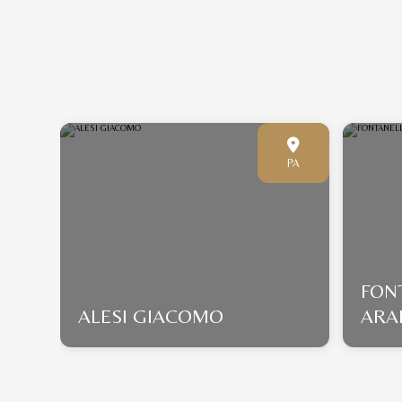
PN
PA
FON
ALESI GIACOMO
ARAB