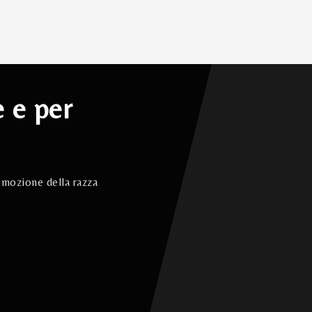
e e per
omozione della razza
o