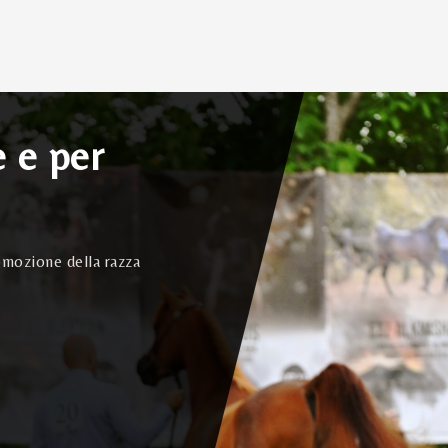
e e per
omozione della razza
o