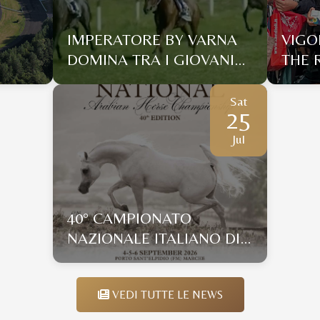
IMPERATORE BY VARNA
VIGO
DOMINA TRA I GIOVANI
THE 
DI CHILIVANI MENTRE
DEL 
L’ESPERTO ABU DI
ALLE
Sat
25
GALLURA SI IMPONE CON
ENDU
UN DISTACCO... DA
Jul
COCCOLE
40° CAMPIONATO
NAZIONALE ITALIANO DI
MORFOLOGIA
VEDI TUTTE LE NEWS