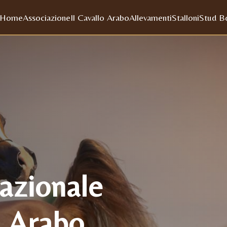
Home
Associazione
Il Cavallo Arabo
Allevamenti
Stalloni
Stud B
azionale
o Arabo