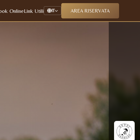
ook Online
Link Utili
AREA RISERVATA
IT