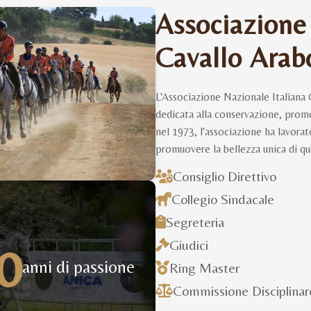
Associazione
Cavallo Arab
L'Associazione Nazionale Italiana 
dedicata alla conservazione, promoz
nel 1973, l'associazione ha lavora
promuovere la bellezza unica di qu
Consiglio Direttivo
Collegio Sindacale
Segreteria
0
Giudici
anni di passione
Ring Master
Commissione Disciplinar