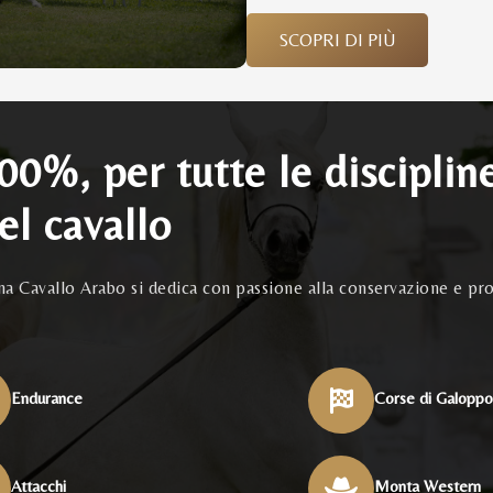
SCOPRI DI PIÙ
100%, per tutte le disciplin
el cavallo
ana Cavallo Arabo si dedica con passione alla conservazione e pr
Endurance
Corse di Galopp
Attacchi
Monta Western