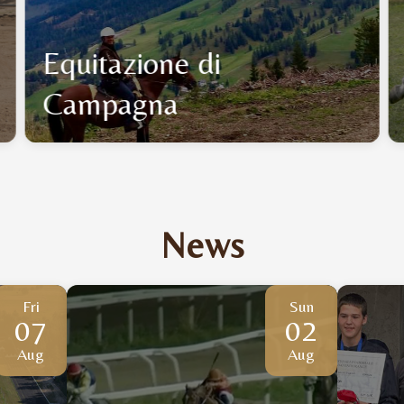
Equitazione di
Campagna
News
Fri
Sun
07
02
Aug
Aug