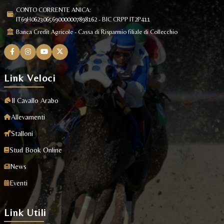
CONTO CORRENTE ANICA:
IT69H0623065690000007898162 - BIC CRPP IT2P411
Banca Credit Agricole - Cassa di Risparmio filiale di Collecchio
Link Veloci
Il Cavallo Arabo
Allevamenti
Stalloni
Stud Book Online
News
Eventi
Link Utili