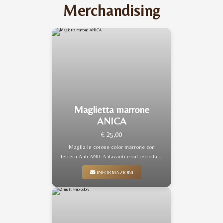
Merchandising
Maglietta marrone
ANICA
€ 25,00
Maglia in cotone color marrone con
lettera A di ANICA davanti e sul retro la …
INFORMAZIONI