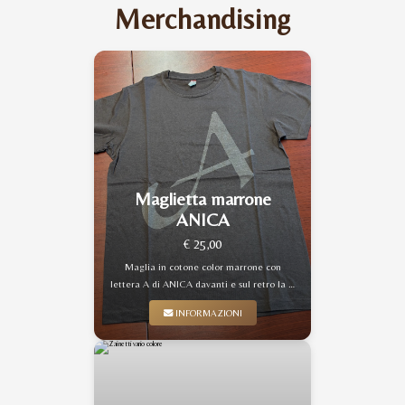
Merchandising
Maglietta marrone
ANICA
€ 25,00
Maglia in cotone color marrone con
lettera A di ANICA davanti e sul retro la …
INFORMAZIONI