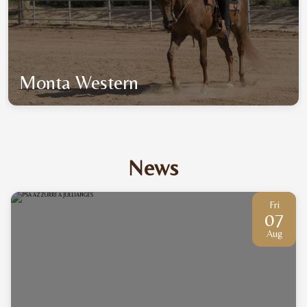
Monta Western
News
Fri
07
Aug