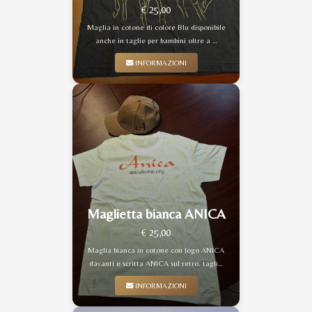
€ 25,00
Maglia in cotone di colore Blu disponibile
anche in taglie per bambini oltre a …
INFORMAZIONI
Maglietta bianca ANICA
€ 25,00
Maglia bianca in cotone con logo ANICA
davanti e scritta ANICA sul retro. tagli…
INFORMAZIONI