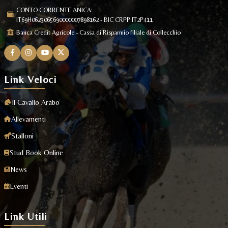
CONTO CORRENTE ANICA:
IT69H0623065690000007898162 - BIC CRPP IT2P411
Banca Credit Agricole - Cassa di Risparmio filiale di Collecchio
Link Veloci
Il Cavallo Arabo
Allevamenti
Stalloni
Stud Book Online
News
Eventi
Link Utili