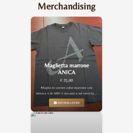
Merchandising
Maglietta marrone
ANICA
€ 25,00
Maglia in cotone color marrone con
lettera A di ANICA davanti e sul retro la …
INFORMAZIONI