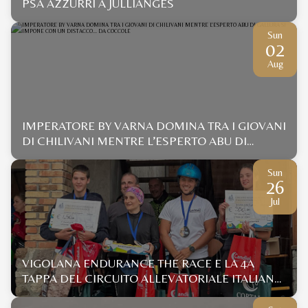
PSA AZZURRI A JULLIANGES
Sun
02
Aug
IMPERATORE BY VARNA DOMINA TRA I GIOVANI
DI CHILIVANI MENTRE L’ESPERTO ABU DI
GALLURA SI IMPONE CON UN DISTACCO... DA
COCCOLE
Sun
26
Jul
VIGOLANA ENDURANCE THE RACE E LA 4A
TAPPA DEL CIRCUITO ALLEVATORIALE ITALIANO
ENDURANCE 2026 ANICA