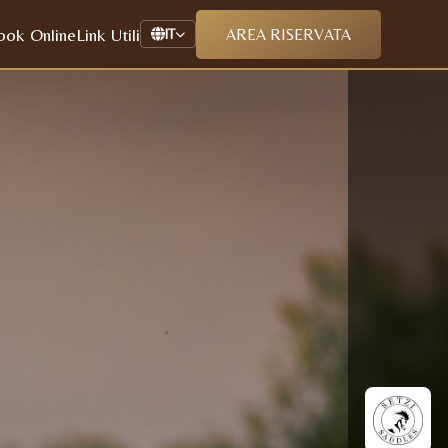
ook Online
Link Utili
AREA RISERVATA
IT