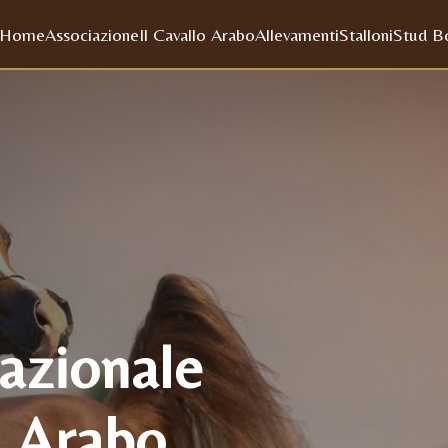
Home
Associazione
Il Cavallo Arabo
Allevamenti
Stalloni
Stud B
azionale
o Arabo