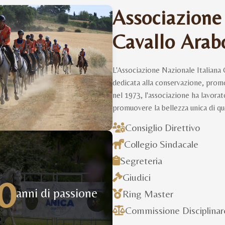
Associazione
Cavallo Arab
L'Associazione Nazionale Italiana 
dedicata alla conservazione, promoz
nel 1973, l'associazione ha lavora
promuovere la bellezza unica di qu
Consiglio Direttivo
Collegio Sindacale
Segreteria
0
Giudici
anni di passione
Ring Master
Commissione Disciplinar