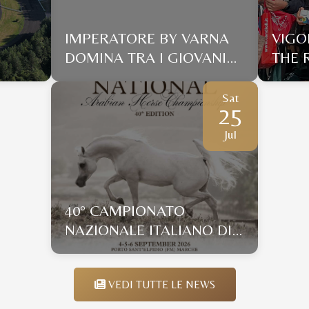
IMPERATORE BY VARNA
VIGO
DOMINA TRA I GIOVANI
THE 
DI CHILIVANI MENTRE
DEL 
L’ESPERTO ABU DI
ALLE
Sat
25
GALLURA SI IMPONE CON
ENDU
UN DISTACCO... DA
Jul
COCCOLE
40° CAMPIONATO
NAZIONALE ITALIANO DI
MORFOLOGIA
VEDI TUTTE LE NEWS