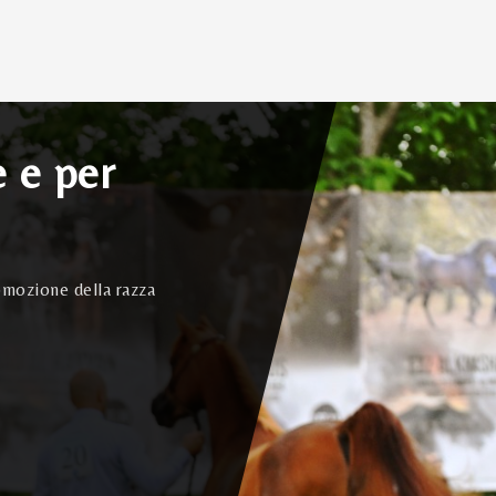
e e per
omozione della razza
o