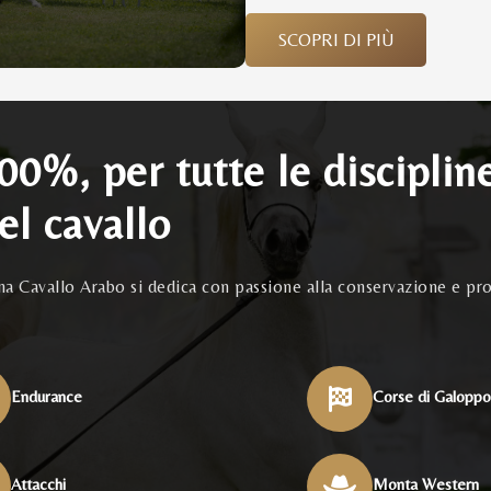
SCOPRI DI PIÙ
100%, per tutte le disciplin
el cavallo
ana Cavallo Arabo si dedica con passione alla conservazione e pr
Endurance
Corse di Galopp
Attacchi
Monta Western