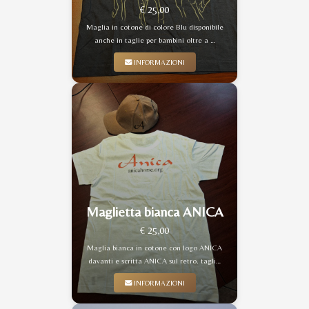
€ 25,00
Maglia in cotone di colore Blu disponibile
anche in taglie per bambini oltre a …
INFORMAZIONI
Maglietta bianca ANICA
€ 25,00
Maglia bianca in cotone con logo ANICA
davanti e scritta ANICA sul retro. tagli…
INFORMAZIONI