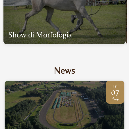
Show di Morfologia
News
Fri
07
Aug