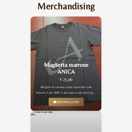
Merchandising
Maglietta marrone
ANICA
€ 25,00
Maglia in cotone color marrone con
lettera A di ANICA davanti e sul retro la …
INFORMAZIONI