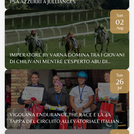
PSA AZZURRI A JULLIANGES
Sun
02
Aug
IMPERATORE BY VARNA DOMINA TRA I GIOVANI
DI CHILIVANI MENTRE L’ESPERTO ABU DI
GALLURA SI IMPONE CON UN DISTACCO... DA
COCCOLE
Sun
26
Jul
VIGOLANA ENDURANCE THE RACE E LA 4A
TAPPA DEL CIRCUITO ALLEVATORIALE ITALIANO
ENDURANCE 2026 ANICA