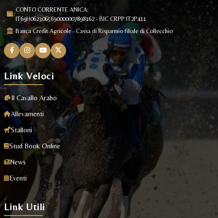
CONTO CORRENTE ANICA:
IT69H0623065690000007898162 - BIC CRPP IT2P411
Banca Credit Agricole - Cassa di Risparmio filiale di Collecchio
Link Veloci
Il Cavallo Arabo
Allevamenti
Stalloni
Stud Book Online
News
Eventi
Link Utili